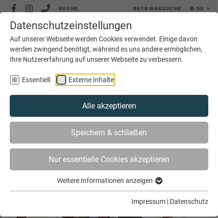
SUCHE
BETRIEBSSUCHE
DE
Datenschutzeinstellungen
MENÜ
Auf unserer Webseite werden Cookies verwendet. Einige davon
werden zwingend benötigt, während es uns andere ermöglichen,
Ihre Nutzererfahrung auf unserer Webseite zu verbessern.
Essentiell
Externe Inhalte
Alle akzeptieren
SIE SIND HIER
AKTUELLES
ARCHIV
Speichern & schließen
Nur essentielle Cookies akzeptieren
Archiv Januar 2022
Weitere Informationen anzeigen
Impressum
|
Datenschutz