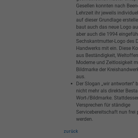
Gesellen konnten nach Been
Lehrzeit ihr jeweils individu
auf dieser Grundlage erstell
baut auch das neue Logo auf
aber auch die 1994 eingeführt
Sechskantmutter-Logo des 
Handwerks mit ein. Diese K
aus Beständigkeit, Weltoffen
Moderne und Zeitlosigkeit m
Bildmarke der Kreishandwer
aus.
Der Slogan „wir antworten“ bl
nicht mehr als direkter Besta
Wort-/Bildmarke.
Stattdesse
Versprechen für ständige
Servicebereitschaft nun frei p
werden
.
zurück