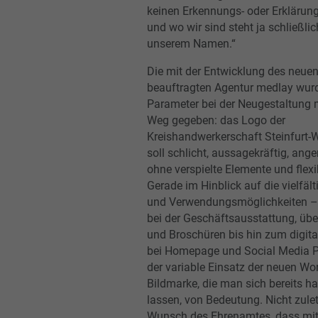
keinen Erkennungs- oder Erklärun
und wo wir sind steht ja schließli
unserem Namen.“
Die mit der Entwicklung des neue
beauftragten Agentur medlay wur
Parameter bei der Neugestaltung 
Weg gegeben: das Logo der
Kreishandwerkerschaft Steinfurt-
soll schlicht, aussagekräftig, ang
ohne verspielte Elemente und flexi
Gerade im Hinblick auf die vielfält
und Verwendungsmöglichkeiten 
bei der Geschäftsausstattung, üb
und Broschüren bis hin zum digita
bei Homepage und Social Media Pr
der variable Einsatz der neuen Wor
Bildmarke, die man sich bereits h
lassen, von Bedeutung. Nicht zulet
Wunsch des Ehrenamtes, dass mi