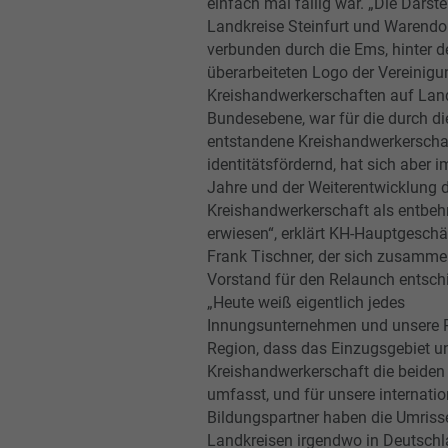
einfach mal fällig war. „Die Darste
Landkreise Steinfurt und Warendor
verbunden durch die Ems, hinter d
überarbeiteten Logo der Vereinigu
Kreishandwerkerschaften auf Lan
Bundesebene, war für die durch di
entstandene Kreishandwerkerschaf
identitätsfördernd, hat sich aber 
Jahre und der Weiterentwicklung 
Kreishandwerkerschaft als entbehr
erwiesen“, erklärt KH-Hauptgeschä
Frank Tischner, der sich zusamm
Vorstand für den Relaunch entsch
„Heute weiß eigentlich jedes
Innungsunternehmen und unsere Pa
Region, dass das Einzugsgebiet u
Kreishandwerkerschaft die beiden
umfasst, und für unsere internati
Bildungspartner haben die Umriss
Landkreisen irgendwo in Deutsch