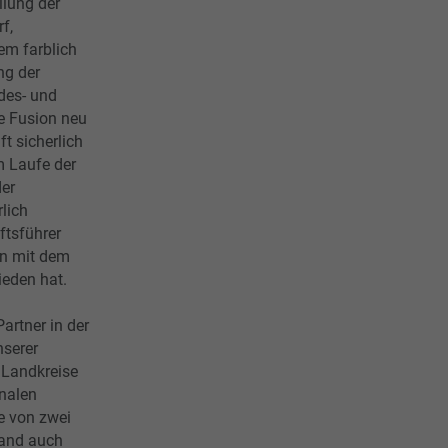
llung der
f,
em farblich
ng der
des- und
e Fusion neu
t sicherlich
im Laufe der
der
lich
ftsführer
en mit dem
ieden hat.
rtner in der
nserer
 Landkreise
onalen
e von zwei
land auch