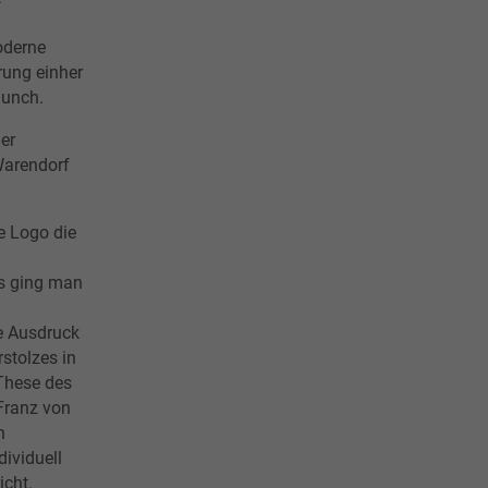
oderne
rung einher
aunch.
er
Warendorf
e Logo die
os ging man
e Ausdruck
stolzes in
 These des
 Franz von
n
ividuell
icht.