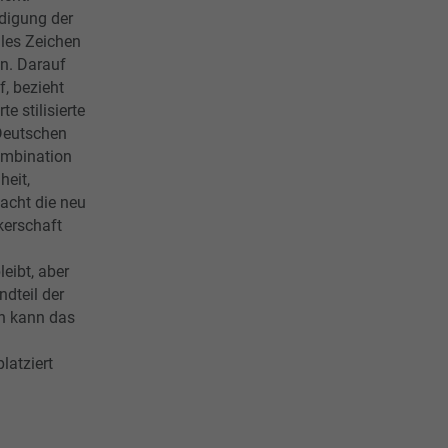
digung der
elles Zeichen
en. Darauf
, bezieht
e stilisierte
Deutschen
ombination
heit,
acht die neu
kerschaft
eibt, aber
ndteil der
n kann das
latziert