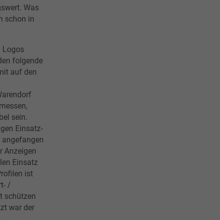
gswert. Was
ch schon in
n Logos
den folgende
mit auf den
Warendorf
emessen,
bel sein.
igen Einsatz-
– angefangen
er Anzeigen
len Einsatz
ofilen ist
t- /
at schützen
zt war der
t