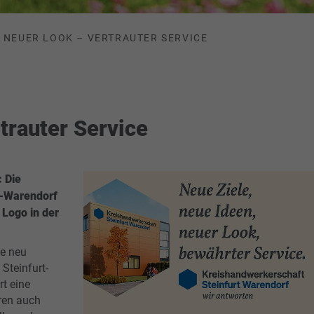
NEUER LOOK – VERTRAUTER SERVICE
trauter Service
: Die
t-Warendorf
 Logo in der
ie neu
Steinfurt-
rt eine
ren auch