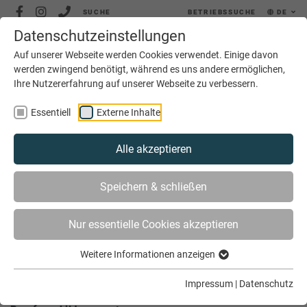
SUCHE
BETRIEBSSUCHE
DE
Datenschutzeinstellungen
MENÜ
Auf unserer Webseite werden Cookies verwendet. Einige davon
werden zwingend benötigt, während es uns andere ermöglichen,
Ihre Nutzererfahrung auf unserer Webseite zu verbessern.
Essentiell
Externe Inhalte
Alle akzeptieren
SIE SIND HIER
BILDUNG
AUSBILDUNG
Speichern & schließen
ANTRÄGE, VERTRÄGE, NACHWEISE
Nur essentielle Cookies akzeptieren
Anträge, Verträge, Nachweise
Weitere Informationen anzeigen
Impressum
|
Datenschutz