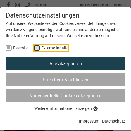
SUCHE
BETRIEBSSUCHE
DE
Datenschutzeinstellungen
MENÜ
Auf unserer Webseite werden Cookies verwendet. Einige davon
werden zwingend benötigt, während es uns andere ermöglichen,
Ihre Nutzererfahrung auf unserer Webseite zu verbessern.
Essentiell
Externe Inhalte
Alle akzeptieren
SIE SIND HIER
AKTUELLES
ARCHIV
Speichern & schließen
Nur essentielle Cookies akzeptieren
Archiv Juli 2017
Weitere Informationen anzeigen
Impressum
|
Datenschutz