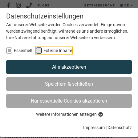
SUCHE
BETRIEBSSUCHE
DE
Datenschutzeinstellungen
MENÜ
Auf unserer Webseite werden Cookies verwendet. Einige davon
werden zwingend benötigt, während es uns andere ermöglichen,
Ihre Nutzererfahrung auf unserer Webseite zu verbessern.
Essentiell
Externe Inhalte
Alle akzeptieren
SIE SIND HIER
AKTUELLES
Speichern & schließen
UNTERNEHMEN IM KREIS WARENDORF SUCHEN
AUSZUBILDENDE
Nur essentielle Cookies akzeptieren
Weitere Informationen anzeigen
Impressum
|
Datenschutz
Unternehmen im Kreis Warendorf