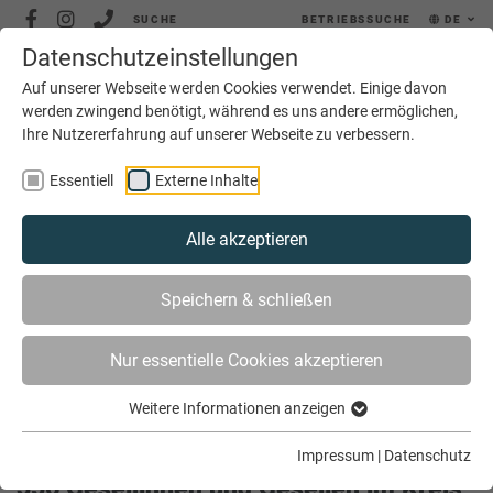
SUCHE
BETRIEBSSUCHE
DE
Datenschutzeinstellungen
MENÜ
Auf unserer Webseite werden Cookies verwendet. Einige davon
werden zwingend benötigt, während es uns andere ermöglichen,
Ihre Nutzererfahrung auf unserer Webseite zu verbessern.
Essentiell
Externe Inhalte
Alle akzeptieren
SIE SIND HIER
AKTUELLES
Speichern & schließen
356 GESELLINNEN UND GESELLEN IM KREIS STEINFURT
FEIERLICH LOSGESPROCHEN
Nur essentielle Cookies akzeptieren
Weitere Informationen anzeigen
Impressum
|
Datenschutz
356 Gesellinnen und Gesellen im Kreis