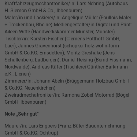
Kraftfahrzeugmechantroniker/in: Lars Nehring (Autohaus
H. Siemon GmbH & Co., Ibbenbüren)
Maler/in und Lackierer/in: Angelique Müller (Foullois Maler
+ Trockenbau, Rheine) Mediengestalter/in Digital und Print:
Aileen Witte (Handwerkskammer Münster, Münster)
Tischler/in: Karsten Fischer (Clemens Potthoff GmbH,
Laer), Jannes Gravenhorst (schöpker holz-wohn-form
GmbH & Co.KG, Emsdetten), Moritz Greshake (Jens
Schallenberg, Ladbergen), Daniel Heising (Bernd Fissmann,
Nordwalde), Andreas Käfer (Tischlerei Günther Barkmann
e.K., Lienen)
Zimmerer/in: Johann Abeln (Brüggemann Holzbau GmbH
& Co.KG, Neuenkirchen)
Zweiradmechatroniker/in: Ramona Zobel Motorrad (Bögel
GmbH; Ibbenbüren)
Note „Sehr gut“
Maurer/in: Lars Engbers (Franz Büter Bauunternehmung
GmbH & Co.KG, Ochtrup)