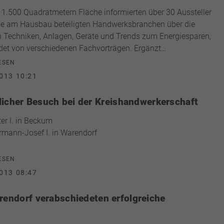
 1.500 Quadratmetern Fläche informierten über 30 Aussteller
le am Hausbau beteiligten Handwerksbranchen über die
 Techniken, Anlagen, Geräte und Trends zum Energiesparen,
et von verschiedenen Fachvorträgen. Ergänzt…
ESEN
013 10:21
licher Besuch bei der Kreishandwerkerschaft
ter I. in Beckum
rmann-Josef I. in Warendorf
ESEN
013 08:47
rendorf verabschiedeten erfolgreiche