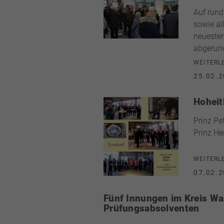
Auf rund
sowie al
neuesten
abgerund
WEITERL
25.02.2
Hoheit
Prinz Pe
Prinz He
WEITERL
07.02.2
Fünf Innungen im Kreis Wa
Prüfungsabsolventen