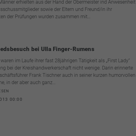
änner erhielten aus der Hand der Obermeister ind Anwesenheit
schussmitglieder sowie der Eltern und Freund/in ihr
sten der Prüfungen wurden zusammen mit…
edsbesuch bei Ulla Finger-Rumens
waren im Laufe ihrer fast 28jährigen Tätigkeit als „First Lady“
ung bei der Kreishandwerkerschaft nicht wenige. Darin erinnerte
chäftsführer Frank Tischner auch in seiner kurzen humorvollen
e, in der aber auch ganz…
ESEN
013 00:00