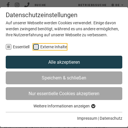
SUCHE
BETRIEBSSUCHE
DE
Datenschutzeinstellungen
MENÜ
Auf unserer Webseite werden Cookies verwendet. Einige davon
werden zwingend benötigt, während es uns andere ermöglichen,
Ihre Nutzererfahrung auf unserer Webseite zu verbessern.
Essentiell
Externe Inhalte
Alle akzeptieren
SIE SIND HIER
SERVICE
RECHTLICHES
Speichern & schließen
SCHWARZARBEIT
Nur essentielle Cookies akzeptieren
Schwarzarbeit
Weitere Informationen anzeigen
Impressum
|
Datenschutz