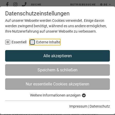
SUCHE
BETRIEBSSUCHE
DE
Datenschutzeinstellungen
MENÜ
Auf unserer Webseite werden Cookies verwendet. Einige davon
werden zwingend benötigt, während es uns andere ermöglichen,
Ihre Nutzererfahrung auf unserer Webseite zu verbessern.
Essentiell
Externe Inhalte
Alle akzeptieren
SIE SIND HIER
SERVICE
MARKETING
Speichern & schließen
IMAGEKAMPAGNE HANDWERK
Nur essentielle Cookies akzeptieren
Die Imagekampagne des Handwerks
Weitere Informationen anzeigen
Impressum
|
Datenschutz
Unter dem Motto „Das Handwerk. Die Wirtschaftsmacht.