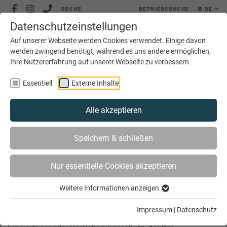
SUCHE
BETRIEBSSUCHE
DE
Datenschutzeinstellungen
MENÜ
Auf unserer Webseite werden Cookies verwendet. Einige davon
werden zwingend benötigt, während es uns andere ermöglichen,
Ihre Nutzererfahrung auf unserer Webseite zu verbessern.
Essentiell
Externe Inhalte
Alle akzeptieren
SIE SIND HIER
SERVICE
BETRIEBSFÜHRUNG
Speichern & schließen
VERSICHERUNGSSCHUTZ
Nur essentielle Cookies akzeptieren
Versicherungsschutz
Weitere Informationen anzeigen
Impressum
|
Datenschutz