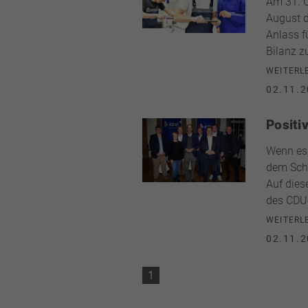
Am 31. O
August d
Anlass f
Bilanz z
WEITERL
02.11.2
Positi
Wenn es 
dem Schu
Auf dies
des CDU-
WEITERL
02.11.2
1