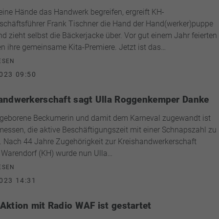
eine Hände das Handwerk begreifen, ergreift KH-
chäftsführer Frank Tischner die Hand der Hand(werker)puppe
d zieht selbst die Bäckerjacke über. Vor gut einem Jahr feierten
en ihre gemeinsame Kita-Premiere. Jetzt ist das…
ESEN
023 09:50
andwerkerschaft sagt Ulla Roggenkemper Danke
 geborene Beckumerin und damit dem Karneval zugewandt ist
essen, die aktive Beschäftigungszeit mit einer Schnapszahl zu
 Nach 44 Jahre Zugehörigkeit zur Kreishandwerkerschaft
t Warendorf (KH) wurde nun Ulla…
ESEN
023 14:31
Aktion mit Radio WAF ist gestartet