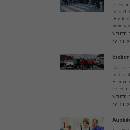
„Sie sind
über 20 
„Entdeck
Kreishan
WEITERL
06.11.2
Sicher
Das eige
und rich
Fahrsich
einem ga
WEITERL
06.11.2
Ausbil