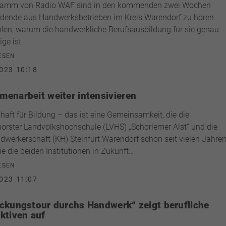
ramm von Radio WAF sind in den kommenden zwei Wochen
dende aus Handwerksbetrieben im Kreis Warendorf zu hören.
hlen, warum die handwerkliche Berufsausbildung für sie genau
ige ist.
ESEN
023 10:18
enarbeit weiter intensivieren
haft für Bildung – das ist eine Gemeinsamkeit, die die
orster Landvolkshochschule (LVHS) „Schorlemer Alst“ und die
dwerkerschaft (KH) Steinfurt Warendorf schon seit vielen Jahre
Wie die beiden Institutionen in Zukunft…
ESEN
023 11:07
ckungstour durchs Handwerk“ zeigt berufliche
ktiven auf