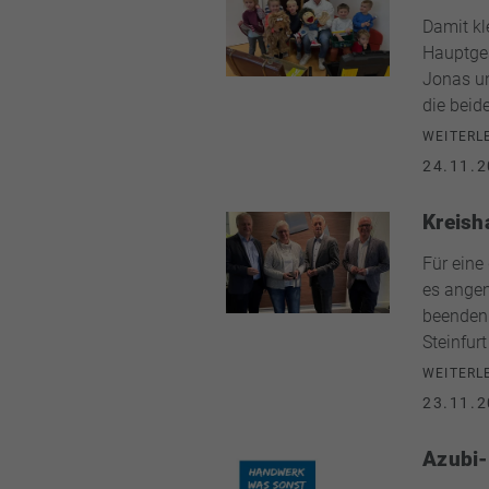
Damit kl
Hauptges
Jonas un
die beid
WEITERL
24.11.2
Kreish
Für eine
es angem
beenden.
Steinfur
WEITERL
23.11.2
Azubi-