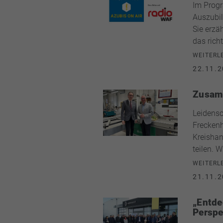
Im Prog
Auszubil
Sie erzä
das richt
WEITERL
22.11.2
Zusamm
Leidensc
Freckenh
Kreishan
teilen. 
WEITERL
21.11.2
„Entde
Perspe