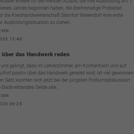
ktober endete für die meisten Azubis, die ihre Ausbildung am 1.
ieses Jahres begonnen haben, die dreimonatige Probezeit.
ür die Kreishandwerkerschaft Steinfurt Warendorf eine erste
ur Ausbildungssituation zu ziehen.
ESEN
023 13:40
v über das Handwerk reden
uns gelingt, dass im Lehrerzimmer, am Küchentisch und auf
lhof positiv über das Handwerk geredet wird, ist viel gewonnen
en Satz konnten sich jetzt bei der jüngsten Podiumsdiskussion
Stadtverbandes Oelde alle…
ESEN
023 09:25