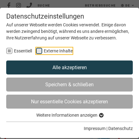
SUCHE
BETRIEBSSUCHE
DE
Datenschutzeinstellungen
MENÜ
Auf unserer Webseite werden Cookies verwendet. Einige davon
werden zwingend benötigt, während es uns andere ermöglichen,
Ihre Nutzererfahrung auf unserer Webseite zu verbessern.
Essentiell
Externe Inhalte
Alle akzeptieren
SIE SIND HIER
AKTUELLES
ARCHIV
Speichern & schließen
Nur essentielle Cookies akzeptieren
Archiv November 2021
Weitere Informationen anzeigen
Impressum
|
Datenschutz