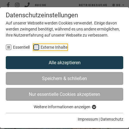
SUCHE
BETRIEBSSUCHE
DE
Datenschutzeinstellungen
MENÜ
Auf unserer Webseite werden Cookies verwendet. Einige davon
werden zwingend benötigt, während es uns andere ermöglichen,
Ihre Nutzererfahrung auf unserer Webseite zu verbessern.
Essentiell
Externe Inhalte
Alle akzeptieren
SIE SIND HIER
AKTUELLES
ARCHIV
Speichern & schließen
Nur essentielle Cookies akzeptieren
Archiv Mai 2020
Weitere Informationen anzeigen
Impressum
|
Datenschutz