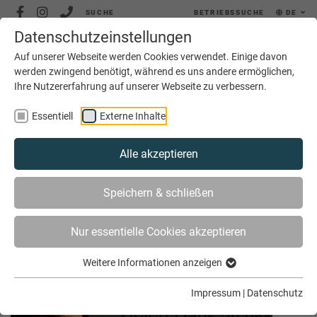
SUCHE
BETRIEBSSUCHE
DE
Datenschutzeinstellungen
MENÜ
Auf unserer Webseite werden Cookies verwendet. Einige davon
werden zwingend benötigt, während es uns andere ermöglichen,
Ihre Nutzererfahrung auf unserer Webseite zu verbessern.
Essentiell
Externe Inhalte
Alle akzeptieren
SIE SIND HIER
AKTUELLES
ARCHIV
Speichern & schließen
Nur essentielle Cookies akzeptieren
Archiv Januar 2025
Weitere Informationen anzeigen
Impressum
|
Datenschutz