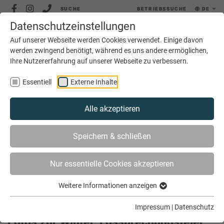
SUCHE
BETRIEBSSUCHE
DE
Datenschutzeinstellungen
MENÜ
Auf unserer Webseite werden Cookies verwendet. Einige davon
werden zwingend benötigt, während es uns andere ermöglichen,
Ihre Nutzererfahrung auf unserer Webseite zu verbessern.
Essentiell
Externe Inhalte
Alle akzeptieren
SIE SIND HIER
AKTUELLES
Speichern & schließen
FOTOS ZUR WINTER-LOSSPRECHUNGSFEIER 2025 IN
RHEINE
Nur essentielle Cookies akzeptieren
Weitere Informationen anzeigen
Impressum
|
Datenschutz
Fotos zur Winter-Lossprechungsfeier