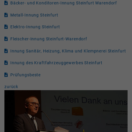
Bäcker- und Konditoren-Innung Steinfurt Warendorf
Metall-Innung Steinfurt
Elektro-Innung Steinfurt
Fleischer-Innung Steinfurt-Warendorf
Innung Sanitär, Heizung, Klima und Klempnerei Steinfurt
Innung des Kraftfahrzeuggewerbes Steinfurt
Prüfungsbeste
zurück