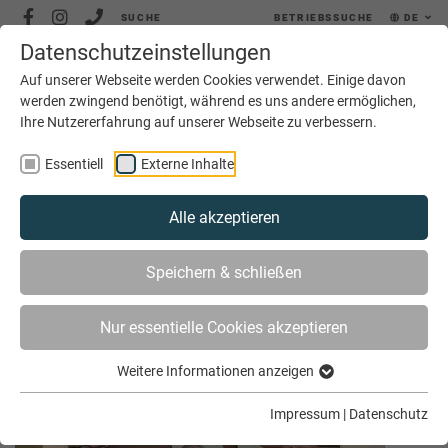
SUCHE
BETRIEBSSUCHE
DE
Datenschutzeinstellungen
MENÜ
Auf unserer Webseite werden Cookies verwendet. Einige davon
werden zwingend benötigt, während es uns andere ermöglichen,
Ihre Nutzererfahrung auf unserer Webseite zu verbessern.
Essentiell
Externe Inhalte
Alle akzeptieren
SIE SIND HIER
AKTUELLES
ARCHIV
Speichern & schließen
Nur essentielle Cookies akzeptieren
Archiv Januar 2024
Weitere Informationen anzeigen
Impressum
|
Datenschutz