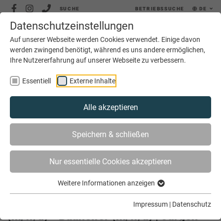
SUCHE
BETRIEBSSUCHE
DE
Datenschutzeinstellungen
MENÜ
Auf unserer Webseite werden Cookies verwendet. Einige davon
werden zwingend benötigt, während es uns andere ermöglichen,
Ihre Nutzererfahrung auf unserer Webseite zu verbessern.
Essentiell
Externe Inhalte
Alle akzeptieren
SIE SIND HIER
SERVICE
JOBS
JOBBÖRSE
Speichern & schließen
ZIMMERER (M/W/D) - DACHDECKER (M/W/D) -
BAUHELFER (M/W/D) | JÜRGEN WESSLING, ZIMMERER- UND D
Nur essentielle Cookies akzeptieren
ACHDECKERMEISTER, OCHTRUP
Weitere Informationen anzeigen
Zimmerer (m/w/d) - Dachdecker
Impressum
|
Datenschutz
(m/w/d) - Bauhelfer (m/w/d) | Jürgen