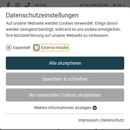
SUCHE
BETRIEBSSUCHE
DE
Datenschutzeinstellungen
MENÜ
Auf unserer Webseite werden Cookies verwendet. Einige davon
werden zwingend benötigt, während es uns andere ermöglichen,
Ihre Nutzererfahrung auf unserer Webseite zu verbessern.
Essentiell
Externe Inhalte
Alle akzeptieren
SIE SIND HIER
SERVICE
JOBS
JOBBÖRSE
Speichern & schließen
VERSTÄRKUNG FÜR UNSERE ARBEITSVORBEREITUNG
(M/W/D) | STROTMEIER GMBH, SASSENBERG
Nur essentielle Cookies akzeptieren
Weitere Informationen anzeigen
Verstärkung für unsere
Arbeitsvorbereitung (m/w/d) |
Impressum
|
Datenschutz
Strotmeier GmbH, Sassenberg