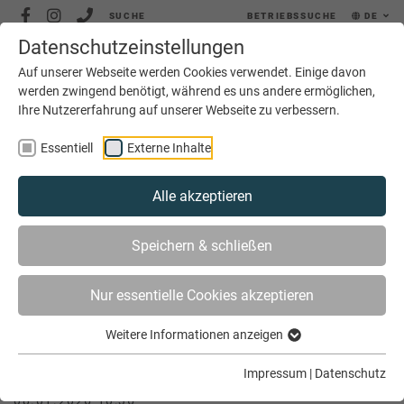
SUCHE
BETRIEBSSUCHE
DE
Datenschutzeinstellungen
MENÜ
Auf unserer Webseite werden Cookies verwendet. Einige davon
werden zwingend benötigt, während es uns andere ermöglichen,
Ihre Nutzererfahrung auf unserer Webseite zu verbessern.
Essentiell
Externe Inhalte
Alle akzeptieren
SIE SIND HIER
SERVICE
JOBS
JOBBÖRSE
Speichern & schließen
TISCHLER (M/W/D) | WINTER & WULFERS GMBH,
EMSDETTEN
Nur essentielle Cookies akzeptieren
Weitere Informationen anzeigen
Tischler (m/w/d) | Winter & Wulfers
GmbH, Emsdetten
Impressum
|
Datenschutz
08.01.2026 10:36