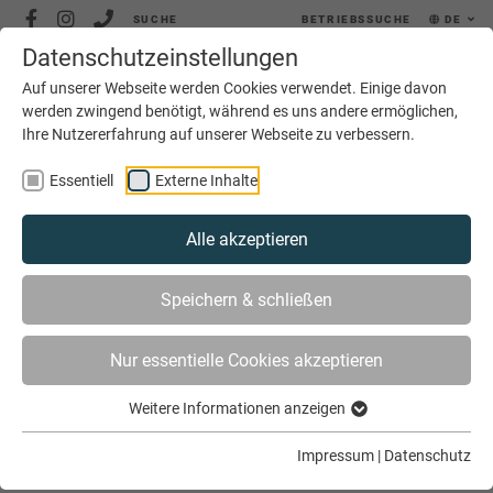
SUCHE
BETRIEBSSUCHE
DE
Datenschutzeinstellungen
MENÜ
Auf unserer Webseite werden Cookies verwendet. Einige davon
werden zwingend benötigt, während es uns andere ermöglichen,
Ihre Nutzererfahrung auf unserer Webseite zu verbessern.
Essentiell
Externe Inhalte
Alle akzeptieren
SIE SIND HIER
SERVICE
JOBS
JOBBÖRSE
Speichern & schließen
METZGER (M/W/D) | KOTZ GMBH & CO. KG, HOPSTEN
Nur essentielle Cookies akzeptieren
Metzger (m/w/d) | Kotz GmbH & Co.
Weitere Informationen anzeigen
KG, Hopsten
Impressum
|
Datenschutz
06.03.2025 08:52