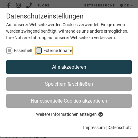
SUCHE
BETRIEBSSUCHE
DE
Datenschutzeinstellungen
MENÜ
Auf unserer Webseite werden Cookies verwendet. Einige davon
werden zwingend benötigt, während es uns andere ermöglichen,
Ihre Nutzererfahrung auf unserer Webseite zu verbessern.
Essentiell
Externe Inhalte
Alle akzeptieren
SIE SIND HIER
SERVICE
JOBS
JOBBÖRSE
Speichern & schließen
METALLBAUERMEISTER (M/W/D) | GLASBAU KÄFER &
KRÜGER GMBH, LADBERGEN
Nur essentielle Cookies akzeptieren
Weitere Informationen anzeigen
Metallbauermeister (m/w/d) | Glasbau
Käfer & Krüger GmbH, Ladbergen
Impressum
|
Datenschutz
03.11.2025 14:24