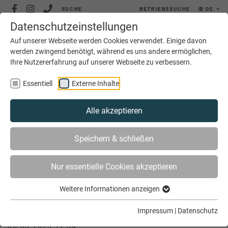
SUCHE
BETRIEBSSUCHE
DE
Datenschutzeinstellungen
MENÜ
Auf unserer Webseite werden Cookies verwendet. Einige davon
werden zwingend benötigt, während es uns andere ermöglichen,
Ihre Nutzererfahrung auf unserer Webseite zu verbessern.
Essentiell
Externe Inhalte
Alle akzeptieren
SIE SIND HIER
SERVICE
JOBS
JOBBÖRSE
Speichern & schließen
METALLBAUER (M/W/D) | GERDEMANN J. GMBH & CO. KG,
GREVEN
Nur essentielle Cookies akzeptieren
Weitere Informationen anzeigen
Metallbauer (m/w/d) | Gerdemann J.
GmbH & Co. KG, Greven
Impressum
|
Datenschutz
06.03.2025 11:54