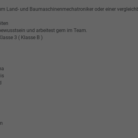
um Land- und Baumaschinenmechatroniker oder einer vergleichb
iten
bewusstsein und arbeitest gern im Team.
lasse 3 ( Klasse B )
ma
is
d
nn