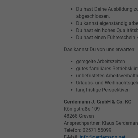
Du hast Deine Ausbildung z
abgeschlossen.
Du kannst eigenständig arbe
Du hast ein hohes Qualitäts
Du hast einen Führerschein K
Das kannst Du von uns erwarten:
geregelte Arbeitszeiten
gutes familiäres Betriebskli
unbefristetes Arbeitsverhältn
Urlaubs- und Weihnachtsgel
langfristige Perspektiven
Gerdemann J. GmbH & Co. KG
Königstraße 109
48268 Greven
Ansprechpartner: Klaus Gerdema
Telefon: 02571 55099
E-Mail:
info@gerdemann.net