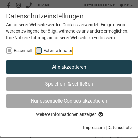
SUCHE
BETRIEBSSUCHE
DE
Datenschutzeinstellungen
MENÜ
Auf unserer Webseite werden Cookies verwendet. Einige davon
werden zwingend benötigt, während es uns andere ermöglichen,
Ihre Nutzererfahrung auf unserer Webseite zu verbessern.
Essentiell
Externe Inhalte
Alle akzeptieren
SIE SIND HIER
SERVICE
JOBS
JOBBÖRSE
Speichern & schließen
KUNDENDIENSTMONTEUR FÜR SANITÄR-, HEIZUNG- UND
KLIMATECHNIK (M/W/D) | KERKHOFF GEBÄUDETECHNIK
Nur essentielle Cookies akzeptieren
GMBH
Weitere Informationen anzeigen
Kundendienstmonteur für Sanitär-,
Impressum
|
Datenschutz
Heizung- und Klimatechnik (m/w/d) |