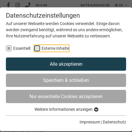
SUCHE
BETRIEBSSUCHE
DE
Datenschutzeinstellungen
MENÜ
Auf unserer Webseite werden Cookies verwendet. Einige davon
werden zwingend benötigt, während es uns andere ermöglichen,
Ihre Nutzererfahrung auf unserer Webseite zu verbessern.
Essentiell
Externe Inhalte
Alle akzeptieren
SIE SIND HIER
SERVICE
JOBS
JOBBÖRSE
Speichern & schließen
KFZ-TECHNIKERMEISTER (M/W/D) | AUTOHAUS
CZEKALLA GMBH, EMSDETTEN
Nur essentielle Cookies akzeptieren
Weitere Informationen anzeigen
Kfz-Technikermeister (m/w/d) |
Autohaus Czekalla GmbH, Emsdetten
Impressum
|
Datenschutz
05.03.2025 11:55