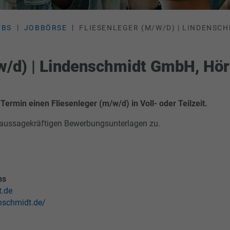
OBS
JOBBÖRSE
FLIESENLEGER (M/W/D) | LINDENSC
w/d) | Lindenschmidt GmbH, Hör
rmin einen Fliesenleger (m/w/d) in Voll- oder Teilzeit.
re aussagekräftigen Bewerbungsunterlagen zu.
hs
t.de
enschmidt.de/