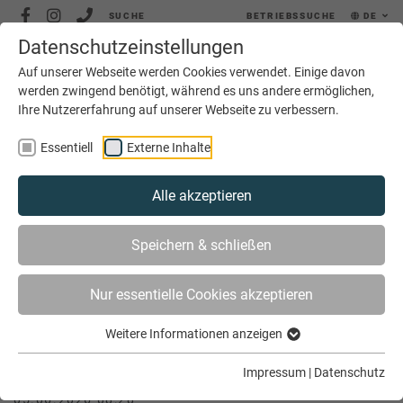
SUCHE
BETRIEBSSUCHE
DE
Datenschutzeinstellungen
MENÜ
Auf unserer Webseite werden Cookies verwendet. Einige davon
werden zwingend benötigt, während es uns andere ermöglichen,
Ihre Nutzererfahrung auf unserer Webseite zu verbessern.
Essentiell
Externe Inhalte
Alle akzeptieren
SIE SIND HIER
SERVICE
JOBS
JOBBÖRSE
Speichern & schließen
ELEKTROTECHNIKER / ELEKTROMEISTER (M/W/D) |
BISPLINGHOFF AG, SENDENHORST
Nur essentielle Cookies akzeptieren
Weitere Informationen anzeigen
Elektrotechniker / Elektromeister
(m/w/d) | Bisplinghoff AG, Sendenhorst
Impressum
|
Datenschutz
05.06.2026 08:28