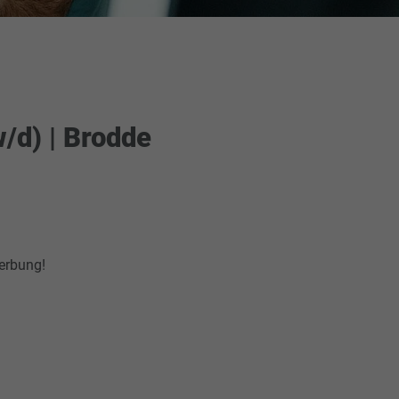
E
/d) | Brodde
werbung!