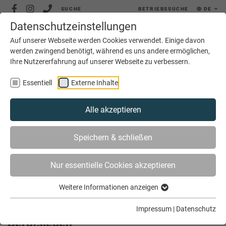
SUCHE
BETRIEBSSUCHE
DE
Datenschutzeinstellungen
MENÜ
Auf unserer Webseite werden Cookies verwendet. Einige davon
werden zwingend benötigt, während es uns andere ermöglichen,
Ihre Nutzererfahrung auf unserer Webseite zu verbessern.
Essentiell
Externe Inhalte
Alle akzeptieren
SIE SIND HIER
AKTUELLES
Speichern & schließen
ZIMMERER BAUT BRÜCKE IN DAS BERUFSLEBEN
Nur essentielle Cookies akzeptieren
Weitere Informationen anzeigen
Zimmerer baut Brücke in das
Impressum
|
Datenschutz
Berufsleben