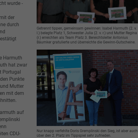
cht wurde -
mit der
ine durch
Getrennt tippen, gemeinsam gewinnen: Isabel Harmuth (2. v.
und
l.) belegte Platz 1, Schwester Julia (2. v. r.) und Mutter Regina
(r.) erreichten als Team Platz 3. Bereichtsleiter Antonius
estätigt
Bäumker gratulierte und überreichte die Gewinn-Gutscheine.
lie Harmuth
uth hat zwar
t Portugal
nden Punkte
 und Mutter
ben mit dem
hnitten.
Harmuth auf
remplinski
enn
Nur knapp verfehlte Doris Gremplinski den Sieg, ist aber auch
eiten CDU-
über den 2. Platz im Tippspiel sehr zufrieden.