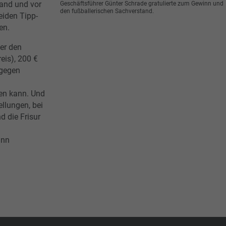
band und vor
Geschäftsführer Günter Schrade gratulierte zum Gewinn und
den fußballerischen Sachverstand.
eiden Tipp-
en.
er den
eis), 200 €
 gegen
en kann. Und
llungen, bei
 die Frisur
inn