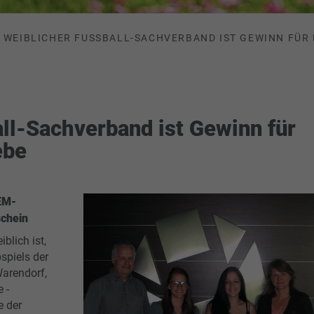
WEIBLICHER FUSSBALL-SACHVERBAND IST GEWINN FÜR 
ll-Sachverband ist Gewinn für
ebe
 EM-
schein
blich ist,
spiels der
Warendorf,
 -
e der