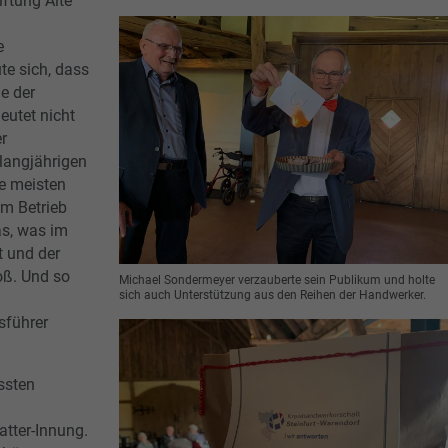
iftung Alte
e
te sich, dass
e der
eutet nicht
r
langjährigen
e meisten
im Betrieb
as, was im
t und der
oß. Und so
Michael Sondermeyer verzauberte sein Publikum und holte
sich auch Unterstützung aus den Reihen der Handwerker.
sführer
ssten
tter-Innung.