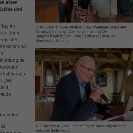
en einen
Kaffee und
ttag im
Ehren-Kreishandwerksmeister Erika Wahlbrink und Dieter
Günnewig (re.) begrüßten zusammen mit KH
ten. Rund
Hauptgeschäftsführer Frank Tischner (li.) über 100
–meister
Handwerker-Senioren.
rmeister und
in
Einladung der
Warendorf
terhaltsamen
. „Wir
ellt,
reude
Warendorf.
ika
Willi Jürgens trug zur Erheiterung der Anwesenden selbst
verfasste Gedichte vor.