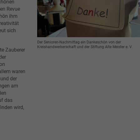
schönen
en Revue
chön ihm
eativität
eut sich
Der Senioren-Nachmittag ein Dankeschön von der
Kreishandwerkerschaft und der Stiftung Alte Meister e. V.
te Zauberer
der
ion
 allem waren
 und der
ungen am
den
uf das
finden wird,