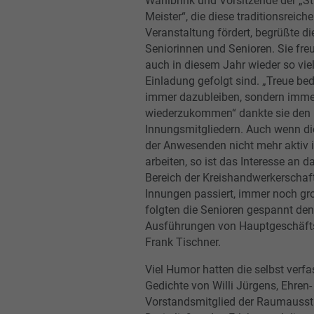
Wahlbrink und Vorsitzende der „St
Meister“, die diese traditionsreiche
Veranstaltung fördert, begrüßte di
Seniorinnen und Senioren. Sie freu
auch in diesem Jahr wieder so viel
Einladung gefolgt sind. „Treue bed
immer dazubleiben, sondern imme
wiederzukommen“ dankte sie den 
Innungsmitgliedern. Auch wenn di
der Anwesenden nicht mehr aktiv 
arbeiten, so ist das Interesse an d
Bereich der Kreishandwerkerschaf
Innungen passiert, immer noch gr
folgten die Senioren gespannt den
Ausführungen von Hauptgeschäft
Frank Tischner.
Viel Humor hatten die selbst verfa
Gedichte von Willi Jürgens, Ehren-
Vorstandsmitglied der Raumaussta