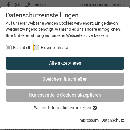
SUCHE
BETRIEBSSUCHE
DE
Datenschutzeinstellungen
MENÜ
Auf unserer Webseite werden Cookies verwendet. Einige davon
werden zwingend benötigt, während es uns andere ermöglichen,
Ihre Nutzererfahrung auf unserer Webseite zu verbessern.
Essentiell
Externe Inhalte
Alle akzeptieren
SIE SIND HIER
AKTUELLES
Speichern & schließen
UNTERNEHMERFRAUEN FEIERTEN IHR 25-JÄHRIGES
VEREINSJUBILÄUM
Nur essentielle Cookies akzeptieren
Weitere Informationen anzeigen
Impressum
|
Datenschutz
Unternehmerfrauen feierten ihr 25-