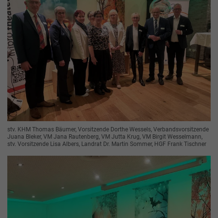
stv. KHM Thomas Bäumer, Vorsitzende Dorthe Wessels, Verbandsvorsitzende
Juana Bleker, VM Jana Rautenberg, VM Jutta Krug, VM Birgit Wesselmann,
stv. Vorsitzende Lisa Albers, Landrat Dr. Martin Sommer, HGF Frank Tischner