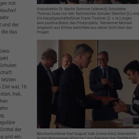
ngen mit
Kreisdirektor Dr. Martin Sommer (stehend), Schulleiter
elaufen!
Thomas Dues von den Technischen Schulen Steinfurt (li.) un
 sehr
KH-Hauptgeschäftsführer Frank Tischner (2. v. re.) zogen
eine positive Bilanz des Pilotprojekts. Teilnehmer Michael
 und der
Angesom aus Eritrea berichtete aus seiner Sicht über das
 die das
Projekt.
reis-
jekt
Schulen
schaft
letzten
Ziel war, 16
tan, Irak,
chen
zehn
g,
eguläre
Drittel der
Berufsschullehrer Karl August Valk (vorne links) überreichte
ng und ein
Arafat Muhammed Afzal (re.) aus Pakistan das Zertifikat für