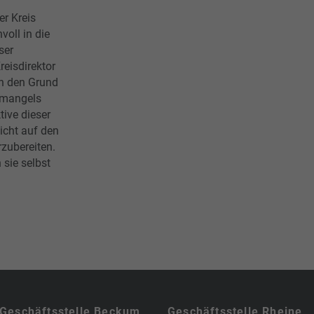
er Kreis
voll in die
ser
reisdirektor
h den Grund
emangels
tive dieser
icht auf den
zubereiten.
 sie selbst
Geschäftsstelle Beckum
Geschäftsstelle Rheine