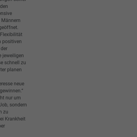
 den
ensive
n Männern
 geöffnet.
Flexibilität
n positiven
 der
e jeweiligen
e schnell zu
ter planen
eresse neue
 gewinnen.“
cht nur um
 Job, sondern
n zu
bei Krankheit
ber