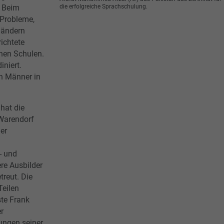
die erfolgreiche Sprachschulung.
. Beim
e Probleme,
ländern
ichtete
hen Schulen.
iniert.
en Männer in
hat die
 Warendorf
er
- und
re Ausbilder
reut. Die
Teilen
ste Frank
r
ungen seiner