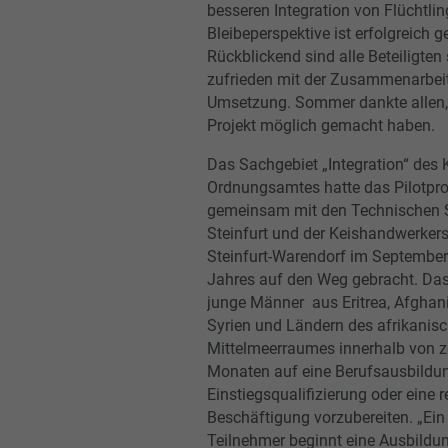
besseren Integration von Flüchtli
Bleibeperspektive ist erfolgreich g
Rückblickend sind alle Beteiligten
zufrieden mit der Zusammenarbeit
Umsetzung. Sommer dankte allen,
Projekt möglich gemacht haben.
Das Sachgebiet „Integration“ des K
Ordnungsamtes hatte das Pilotpro
gemeinsam mit den Technischen 
Steinfurt und der Keishandwerker
Steinfurt-Warendorf im September 
Jahres auf den Weg gebracht. Das 
junge Männer aus Eritrea, Afghanis
Syrien und Ländern des afrikanis
Mittelmeerraumes innerhalb von 
Monaten auf eine Berufsausbildun
Einstiegsqualifizierung oder eine r
Beschäftigung vorzubereiten. „Ein 
Teilnehmer beginnt eine Ausbildu