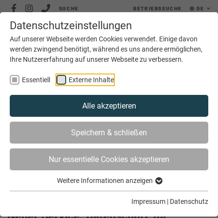
SUCHE
BETRIEBSSUCHE
DE
Datenschutzeinstellungen
MENÜ
Auf unserer Webseite werden Cookies verwendet. Einige davon
werden zwingend benötigt, während es uns andere ermöglichen,
Ihre Nutzererfahrung auf unserer Webseite zu verbessern.
Essentiell
Externe Inhalte
Alle akzeptieren
SIE SIND HIER
AKTUELLES
Speichern & schließen
NEUER SERVICE: DATENSCHUTZ FÜR UNTERNEHMEN |
EXTERNER DATENSCHUTZBEAUFTRAGTER
Nur essentielle Cookies akzeptieren
Weitere Informationen anzeigen
Impressum
|
Datenschutz
Neuer Service: Datenschutz für