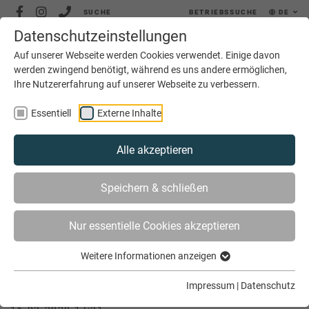
SUCHE
BETRIEBSSUCHE
DE
Datenschutzeinstellungen
MENÜ
Auf unserer Webseite werden Cookies verwendet. Einige davon
werden zwingend benötigt, während es uns andere ermöglichen,
Ihre Nutzererfahrung auf unserer Webseite zu verbessern.
Essentiell
Externe Inhalte
Alle akzeptieren
SIE SIND HIER
AKTUELLES
Speichern & schließen
MITGLIEDERSCHULUNG BEI WINKHAUS
Nur essentielle Cookies akzeptieren
Weitere Informationen anzeigen
Mitgliederschulung bei Winkhaus
Impressum
|
Datenschutz