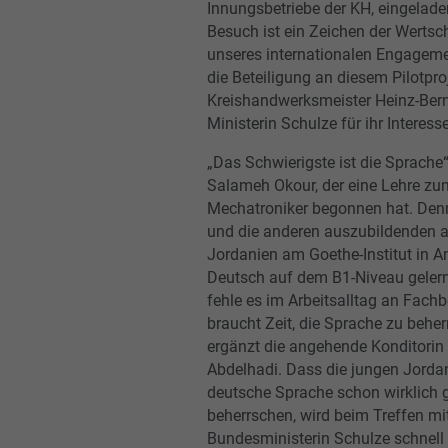
Innungsbetriebe der KH, eingeladen
Besuch ist ein Zeichen der Werts
unseres internationalen Engageme
die Beteiligung an diesem Pilotpro
Kreishandwerksmeister Heinz-Be
Ministerin Schulze für ihr Interesse
„Das Schwierigste ist die Sprache“
Salameh Okour, der eine Lehre zu
Mechatroniker begonnen hat. Den
und die anderen auszubildenden 
Jordanien am Goethe-Institut in
Deutsch auf dem B1-Niveau gelern
fehle es im Arbeitsalltag an Fachb
braucht Zeit, die Sprache zu beher
ergänzt die angehende Konditori
Abdelhadi. Dass die jungen Jordan
deutsche Sprache schon wirklich 
beherrschen, wird beim Treffen mi
Bundesministerin Schulze schnell 