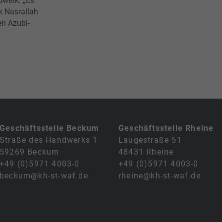
dwerk: „Es
ek Nasrallah
n Azubi-
Geschäftsstelle Beckum
Geschäftsstelle Rheine
Straße des Handwerks 1
Laugestraße 51
59269 Beckum
48431 Rheine
+49 (0)5971 4003-0
+49 (0)5971 4003-0
beckum@kh-st-waf.de
rheine@kh-st-waf.de