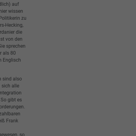
lich) auf
nier wissen
olitikerin zu
rs-Hecking,
rdanier die
ist von den
Sie sprechen
r als 80
n Englisch
 sind also
sich alle
Integration
 So gibt es
forderungen.
ezahlbaren
iß Frank
 gewesen, so