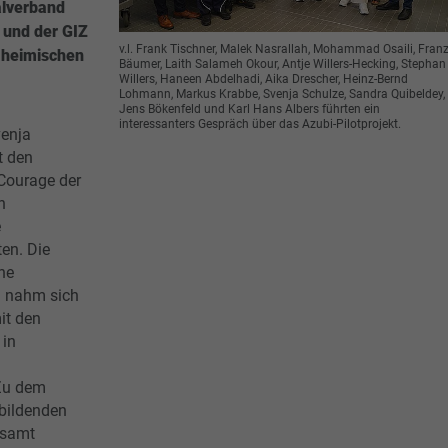
alverband
und der GIZ
v.l. Frank Tischner, Malek Nasrallah, Mohammad Osaili, Fran
 heimischen
Bäumer, Laith Salameh Okour, Antje Willers-Hecking, Stephan
Willers, Haneen Abdelhadi, Aika Drescher, Heinz-Bernd
Lohmann, Markus Krabbe, Svenja Schulze, Sandra Quibeldey,
Jens Bökenfeld und Karl Hans Albers führten ein
interessanters Gespräch über das Azubi-Pilotprojekt.
enja
t den
Courage der
h
e
en. Die
he
 nahm sich
it den
 in
Zu dem
bildenden
esamt