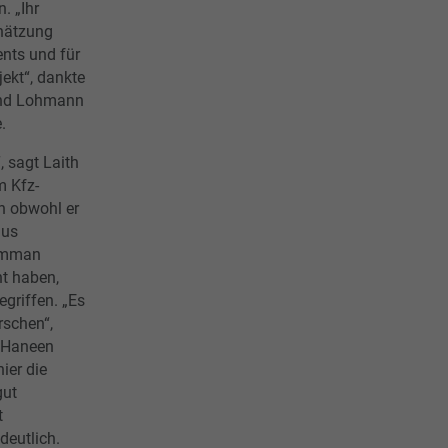
. „Ihr
chätzung
nts und für
jekt“, dankte
rnd Lohmann
.
, sagt Laith
m Kfz-
n obwohl er
aus
 Amman
t haben,
egriffen. „Es
rschen“,
n Haneen
ier die
gut
t
deutlich.