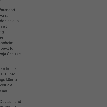
Warendorf.
venja
rdanien aus
 ist
tig
es
wohnheim
rojekt für
enja Schulze
iern immer
 Die über
ings können
erbrückt
chon
Deutschland