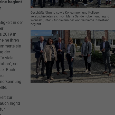
eine beginnt
r
Geschäftsführung sowie Kolleginnen und Kollegen
verabschiedeten sich von Maria Sander (oben) und Ingrid
Wonsak (unten), für die nun der wohlverdiente Ruhestand
igkeit in der
beginnt.
er
is 2019 in
heine ihren
kümmerte sie
ng der
ür viele
ution“, so
 der Buch-
ner
 Anerkennung
llte.
eit zur
auch Ingrid
für