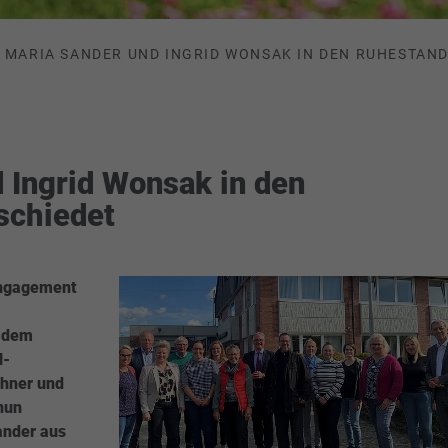
MARIA SANDER UND INGRID WONSAK IN DEN RUHESTAN
 Ingrid Wonsak in den
schiedet
Engagement
d dem
H-
chner und
nun
ander aus