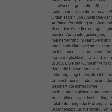
Weiterbildung“ war seit 1989 in de
Handwerksorganisation tätig– zu
Lehrerin und Dozentin, dann als P
Organisatorin von Angeboten der b
Aufstiegsfortbildung und Weiterbi
Besondere Expertise erlangte Ing
bei den Vorbereitungslehrgängen 
Meisterprüfung im Handwerk und w
angehende Handwerksmeister und
meisterinnen eine kompetente Rat
Fördermöglichkeiten wie z. B. dem
BAföG. Erweitert wurde ihr Aufga
durch die Hinzunahme von
Lehrgangsangeboten, die sich au
Unternehmen der Industrie und de
Beschäftigte richtet sowie
ausbildungsbegleitende Angebote
Auszubildende wie den Lehrlings-
Telefontraining oder Prüfungsvorb
„Kompetenz Plus Weiterbildung“ h