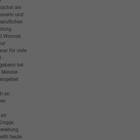
r
nächst als
lanerin und
eruflichen
ldung.
rid Wonsak
zur
ar für viele
 -
geberin bei
 Meister-
bengebiet
ch an
ren
 an
Knigge,
ereitung.
eißt heute