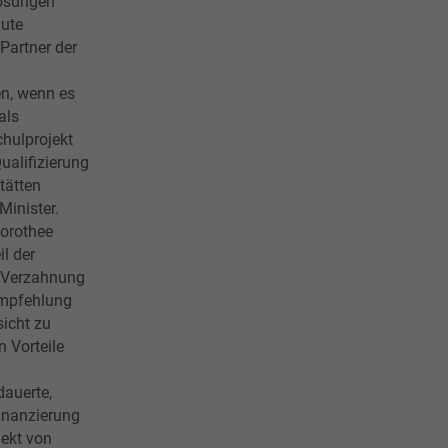
Lösungen
gute
Partner der
n, wenn es
als
hulprojekt
ualifizierung
tätten
Minister.
Dorothee
il der
e Verzahnung
Empfehlung
icht zu
n Vorteile
dauerte,
inanzierung
jekt von