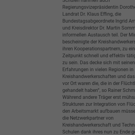
Schulen nahmen auch
Regierungsvizepräsidentin Dorothe
Landrat Dr. Klaus Effing, die
Bundestagsabgeordnete Ingrid Arn
und Kreisdirektor Dr. Martin Som
informellen Austausch teil. Der Mi
bescheinigte der Kreishandwerker
ihren Kooperationspartnern, zu ei
Zeitpunkt schnell und effektiv tät
zu sein. Das decke sich mit seinen
Erfahrungen in vielen Regionen in
Kreishandwerkerschaften und da
vor Ort waren die, die in der Flücht
gehandelt haben“, so Rainer Schme
Während andere Träger erst mühs
Strukturen zur Integration von Flü
den Arbeitsmarkt aufbauen müss
die Netzwerkpartner von
Kreishandwerkerschaft und Techn
Schulen dank ihres nun zu Ende 