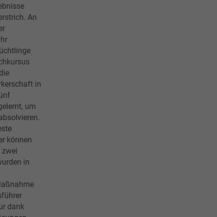
ebnisse
rstrich. An
er
hr
üchtlinge
chkursus
die
kerschaft in
ünf
gelernt, um
absolvieren.
este
mer können
 zwei
wurden in
e Maßnahme
sführer
ur dank