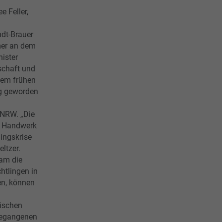
e Feller,
dt-Brauer
mer an dem
nister
schaft und
nem frühen
ig geworden
 NRW. „Die
s Handwerk
lingskrise
ltzer.
am die
chtlingen in
en, können
ischen
gegangenen