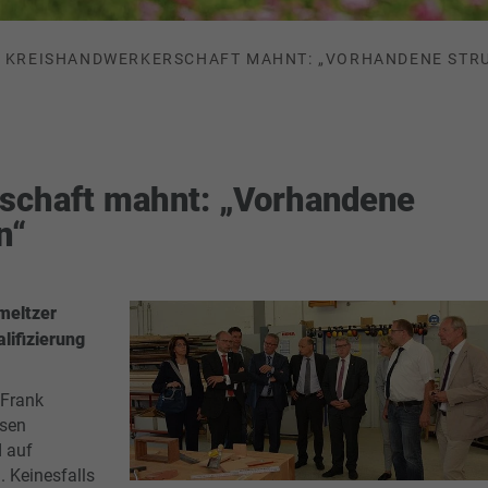
KREISHANDWERKERSCHAFT MAHNT: „VORHANDENE STR
schaft mahnt: „Vorhandene
n“
meltzer
alifizierung
 Frank
ssen
 auf
 Keinesfalls