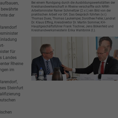
n aufbauen,
Bei einem Rundgang durch die Ausbildungswerkstätten der
Kreishandwerkerschaft in Rheine verschaffte sich NRW-
d bewährte
Arbeitsminister Rainer Schmeltzer (2.v.l.) ein Bild von der
praktischen Arbeit vor Ort. Das Gespräch führten (v.r.)
hnte der
Thomas Dues, Thomas Laukemper, Dorothee Feller, Landrat
Dr. Klaus Effing, Kreisdirektor Dr. Martin Sommer, KH-
Hauptgeschäftsführer Frank Tischner, Jens Bökenfeld und
Warendorf
Kreishandwerksmeisterin Erika Wahlbrink (l.).
sminister
Einladung
rt-
ister für
es Landes
enter Rheine
ungen im
Warendorf,
ses Steinfurt
alifizierung
deutschen
ischen