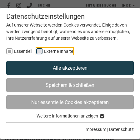
SUCHE
BETRIEBSSUCHE
DE
Datenschutzeinstellungen
MENÜ
Auf unserer Webseite werden Cookies verwendet. Einige davon
werden zwingend benötigt, während es uns andere ermöglichen,
Ihre Nutzererfahrung auf unserer Webseite zu verbessern.
Essentiell
Externe Inhalte
Alle akzeptieren
SIE SIND HIER
AKTUELLES
Speichern & schließen
KREISHANDWERKERSCHAFT BEKOMMT NEUEN
GESCHÄFTSFÜHRER FÜR DIE INNUNGEN
Nur essentielle Cookies akzeptieren
Weitere Informationen anzeigen
Impressum
|
Datenschutz
Kreishandwerkerschaft bekommt