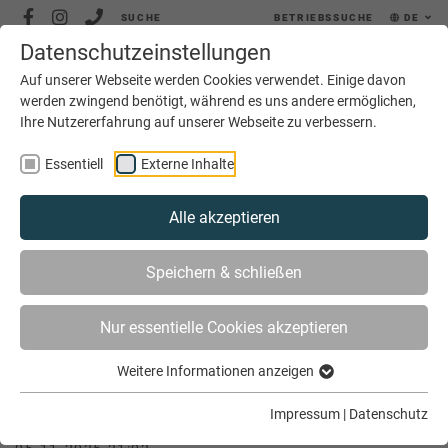
SUCHE
BETRIEBSSUCHE
DE
Datenschutzeinstellungen
MENÜ
Auf unserer Webseite werden Cookies verwendet. Einige davon
werden zwingend benötigt, während es uns andere ermöglichen,
Ihre Nutzererfahrung auf unserer Webseite zu verbessern.
Essentiell
Externe Inhalte
Alle akzeptieren
SIE SIND HIER
AKTUELLES
Speichern & schließen
KREATIVKURS WEIDENFLECHTEN
Nur essentielle Cookies akzeptieren
Weitere Informationen anzeigen
Kreativkurs Weidenflechten
Impressum
|
Datenschutz