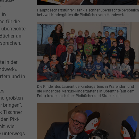
entius-
r
Hauptgeschäftsführer Frank Tischner überbrachte persönlich
 in
bei zwei Kindergärten die Pixibücher vom Handwerk.
nd für die
 überreichte
-Bücher an
rsprachen,
e in der
andwerk«
rfern und in
Die Kinder des Laurentius-Kindergartens in Warendorf und
es
die Kinder des Markus-Kindergartens in Dörenthe (auf dem
Foto) freuten sich über Pixibücher und Stutenkerle.
und größten
r bringen“,
k Tischner
den Pixi-
lt, wie
e unterwegs