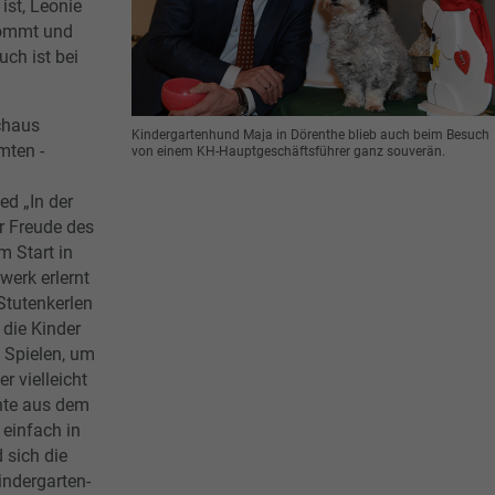
ist, Leonie
kommt und
ch ist bei
chaus
Kindergartenhund Maja in Dörenthe blieb auch beim Besuch
mten -
von einem KH-Hauptgeschäftsführer ganz souverän.
ed „In der
r Freude des
m Start in
werk erlernt
Stutenkerlen
die Kinder
 Spielen, um
r vielleicht
hte aus dem
einfach in
 sich die
indergarten-