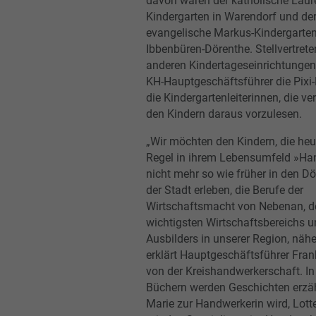
davon waren der katholische Laur
Kindergarten in Warendorf und de
evangelische Markus-Kindergarten
Ibbenbüren-Dörenthe. Stellvertrete
anderen Kindertageseinrichtungen
KH-Hauptgeschäftsführer die Pixi
die Kindergartenleiterinnen, die ve
den Kindern daraus vorzulesen.
„Wir möchten den Kindern, die heut
Regel in ihrem Lebensumfeld »H
nicht mehr so wie früher in den Dö
der Stadt erleben, die Berufe der
Wirtschaftsmacht von Nebenan, d
wichtigsten Wirtschaftsbereichs 
Ausbilders in unserer Region, nähe
erklärt Hauptgeschäftsführer Fran
von der Kreishandwerkerschaft. In 
Büchern werden Geschichten erzäh
Marie zur Handwerkerin wird, Lott