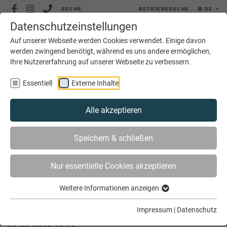
SUCHE
BETRIEBSSUCHE
DE
Datenschutzeinstellungen
MENÜ
Auf unserer Webseite werden Cookies verwendet. Einige davon
werden zwingend benötigt, während es uns andere ermöglichen,
Ihre Nutzererfahrung auf unserer Webseite zu verbessern.
Essentiell
Externe Inhalte
Alle akzeptieren
SIE SIND HIER
AKTUELLES
Speichern & schließen
HWK-PRÄSIDENT HANS HUND BESUCHT KH
Nur essentielle Cookies akzeptieren
Weitere Informationen anzeigen
HWK-Präsident Hans Hund besucht KH
Impressum
|
Datenschutz