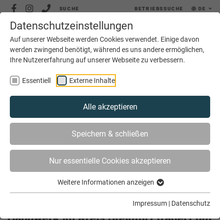
SUCHE
BETRIEBSSUCHE
DE
Datenschutzeinstellungen
MENÜ
Auf unserer Webseite werden Cookies verwendet. Einige davon
werden zwingend benötigt, während es uns andere ermöglichen,
Ihre Nutzererfahrung auf unserer Webseite zu verbessern.
Essentiell
Externe Inhalte
Alle akzeptieren
SIE SIND HIER
AKTUELLES
Speichern & schließen
HANDWERK IM KREIS STEINFURT TRAUERT UM
BERNHARD HEMBROCK
Nur essentielle Cookies akzeptieren
Weitere Informationen anzeigen
Impressum
|
Datenschutz
Handwerk im Kreis Steinfurt trauert um