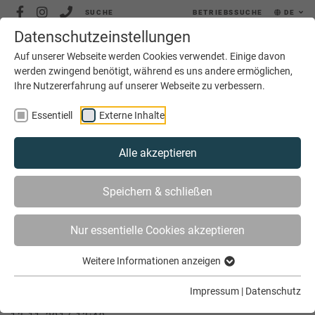
SUCHE
BETRIEBSSUCHE
DE
Datenschutzeinstellungen
MENÜ
Auf unserer Webseite werden Cookies verwendet. Einige davon
werden zwingend benötigt, während es uns andere ermöglichen,
Ihre Nutzererfahrung auf unserer Webseite zu verbessern.
Essentiell
Externe Inhalte
Alle akzeptieren
SIE SIND HIER
AKTUELLES
Speichern & schließen
GLOBAL, LOKAL UND GAR NICHT EGAL!
Nur essentielle Cookies akzeptieren
Weitere Informationen anzeigen
Global, lokal und gar nicht egal!
Impressum
|
Datenschutz