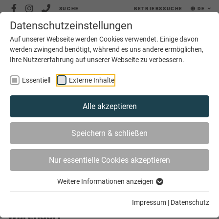
SUCHE
BETRIEBSSUCHE
DE
Datenschutzeinstellungen
MENÜ
Auf unserer Webseite werden Cookies verwendet. Einige davon
werden zwingend benötigt, während es uns andere ermöglichen,
Ihre Nutzererfahrung auf unserer Webseite zu verbessern.
Essentiell
Externe Inhalte
Alle akzeptieren
SIE SIND HIER
AKTUELLES
Speichern & schließen
FREISPRECHUNGSFEIER IM KREIS WARENDORF
Nur essentielle Cookies akzeptieren
Weitere Informationen anzeigen
Freisprechungsfeier im Kreis
Impressum
|
Datenschutz
Warendorf