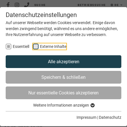
SUCHE
BETRIEBSSUCHE
DE
Datenschutzeinstellungen
MENÜ
Auf unserer Webseite werden Cookies verwendet. Einige davon
werden zwingend benötigt, während es uns andere ermöglichen,
Ihre Nutzererfahrung auf unserer Webseite zu verbessern.
Essentiell
Externe Inhalte
Alle akzeptieren
SIE SIND HIER
AKTUELLES
Speichern & schließen
FAIR.BUNT.PRAXIS – CHANCEN FÜR ALLE!
Nur essentielle Cookies akzeptieren
Weitere Informationen anzeigen
fair.bunt.praxis – Chancen für alle!
Impressum
|
Datenschutz