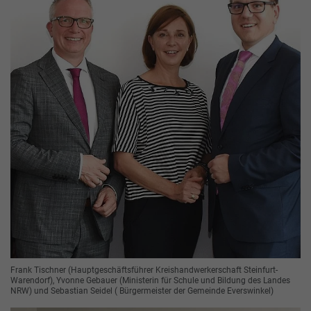
Frank Tischner (Hauptgeschäftsführer Kreishandwerkerschaft Steinfurt-
Warendorf), Yvonne Gebauer (Ministerin für Schule und Bildung des Landes
NRW) und Sebastian Seidel ( Bürgermeister der Gemeinde Everswinkel)