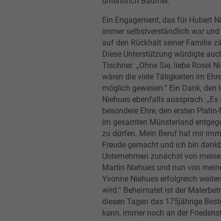
unterstrich Bäumer.
Ein Engagement, das für Hubert N
immer selbstverständlich war und
auf den Rückhalt seiner Familie zä
Diese Unterstützung würdigte auc
Tischner: „Ohne Sie, liebe Rosel N
wären die viele Tätigkeiten im Eh
möglich gewesen.“ Ein Dank, den 
Niehues ebenfalls aussprach. „Es i
besondere Ehre, den ersten Platin-
im gesamten Münsterland entge
zu dürfen. Mein Beruf hat mir imme
Freude gemacht und ich bin dankb
Unternehmen zunächst von mein
Martin Niehues und nun von meine
Yvonne Niehues erfolgreich weiter
wird.“ Beheimatet ist der Malerbetr
diesen Tagen das 175jährige Best
kann, immer noch an der Friedens