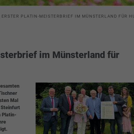
ERSTER PLATIN-MEISTERBRIEF IM MÜNSTERLAND FÜR H
isterbrief im Münsterland für
 gesamten
Tischner
sten Mal
Steinfurt
 Platin-
hre
igt.