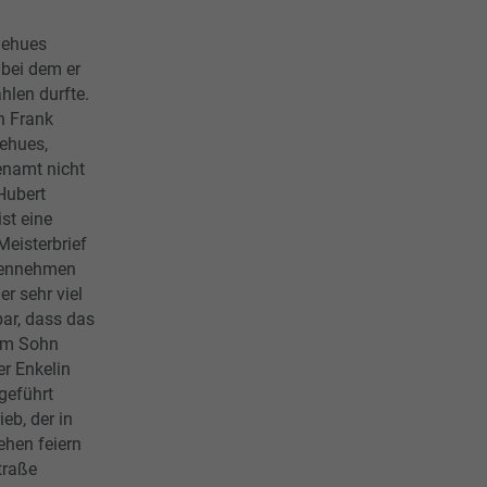
iehues
 bei dem er
hlen durfte.
h Frank
iehues,
renamt nicht
Hubert
st eine
Meisterbrief
gennehmen
r sehr viel
ar, dass das
em Sohn
r Enkelin
geführt
ieb, der in
ehen feiern
traße