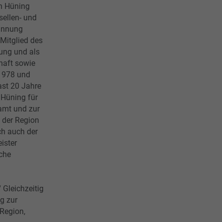
in Hüning
sellen- und
Innung
 Mitglied des
ung und als
haft sowie
1978 und
ast 20 Jahre
 Hüning für
amt und zur
 der Region
ch auch der
ister
che
 Gleichzeitig
ag zur
 Region,