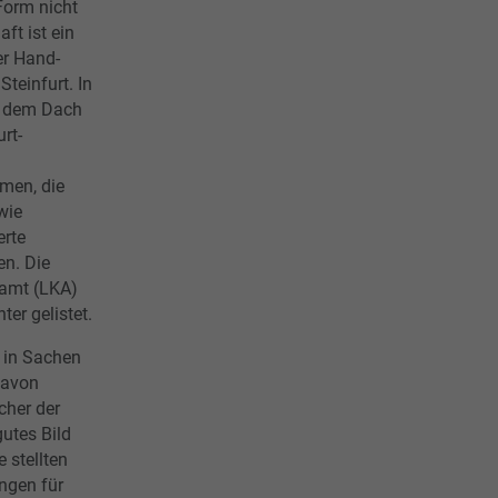
Form nicht
ft ist ein
r Hand-
teinfurt. In
r dem Dach
rt-
men, die
wie
rte
n. Die
lamt (LKA)
ter gelistet.
 in Sachen
davon
cher der
utes Bild
 stellten
ngen für