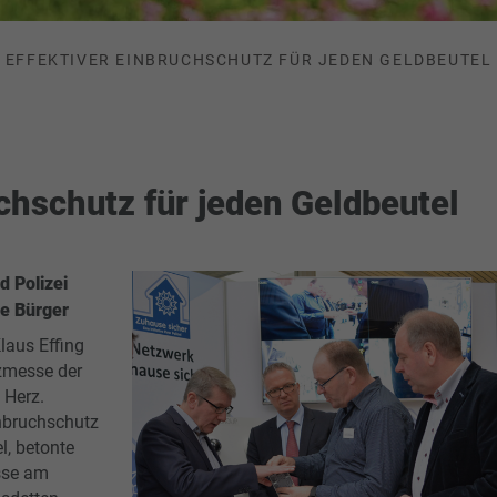
EFFEKTIVER EINBRUCHSCHUTZ FÜR JEDEN GELDBEUTEL
uchschutz für jeden Geldbeutel
d Polizei
he Bürger
Klaus Effing
zmesse der
 Herz.
nbruchschutz
l, betonte
sse am