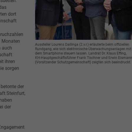
sdetten.
das
ten dort
inschaft
bruchzahlen
en Monaten
Aussteller Lourens Dallinga (2.v.r.) erläuterte beim offiziellen
n auch
Rundgang, wie sich elektronische Überwachungsanlagen mit
dem Smartphone steuern lassen. Landrat Dr. Klaus Effing,
schaft
KH-Hauptgeschäftsführer Frank Tischner und Erwin Eisman
it ihren
(Vorsitzender Schutzgemeinschaft) zeigten sich beeindruckt.
sie sorgen
 betonte der
t Steinfurt,
 haben
ei der
 Engagement