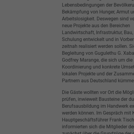
Lebensbedingungen der Bevölker
Bekämpfung von Hunger, Armut u
Arbeitslosigkeit. Deswegen sind v
neue Projekte aus den Bereichen
Landwirtschaft, Infrastruktur, Bau,
Schulung entwickelt und in Vorber
zeitnah realisiert werden sollen. S
Begleitung von Gugulethu G. Xab
Godfrey Marange, die sich um die
Koordinierung und konkrete Umse
lokalen Projekte und der Zusamme
Partnern aus Deutschland kümm
Die Gäste wollten vor Ort die Mögl
prüfen, inwieweit Bausteine der d
Berufsausbildung im Handwerk exp
werden können. Im Gespräch mit 
Hauptgeschäftsführer Frank Tisc
informierten sich die Mitglieder d
zunächst über die Grundzüge der 