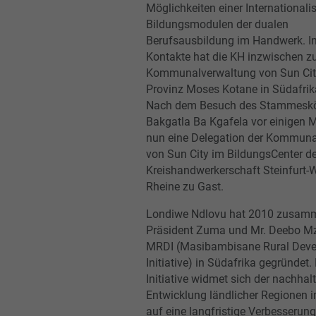
Möglichkeiten einer Internationali
Bildungsmodulen der dualen
Berufsausbildung im Handwerk. In
Kontakte hat die KH inzwischen z
Kommunalverwaltung von Sun City
Provinz Moses Kotane in Südafrik
Nach dem Besuch des Stammeskö
Bakgatla Ba Kgafela vor einigen 
nun eine Delegation der Kommuna
von Sun City im BildungsCenter de
Kreishandwerkerschaft Steinfurt-
Rheine zu Gast.
Londiwe Ndlovu hat 2010 zusam
Präsident Zuma und Mr. Deebo M
MRDI (Masibambisane Rural Dev
Initiative) in Südafrika gegründet.
Initiative widmet sich der nachhal
Entwicklung ländlicher Regionen i
auf eine langfristige Verbesserung