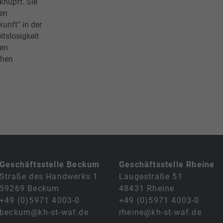
nüpft. Sie
gen
unft“ in der
itslosigkeit
ten
chen
Geschäftsstelle Beckum
Geschäftsstelle Rheine
Straße des Handwerks 1
Laugestraße 51
59269 Beckum
48431 Rheine
+49 (0)5971 4003-0
+49 (0)5971 4003-0
beckum@kh-st-waf.de
rheine@kh-st-waf.de