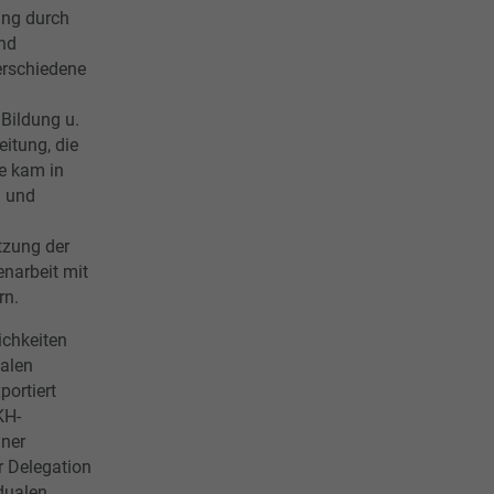
ung durch
nd
erschiedene
 Bildung u.
eitung, die
ie kam in
a und
tzung der
narbeit mit
ern.
ichkeiten
ualen
ortiert
KH-
hner
er Delegation
dualen