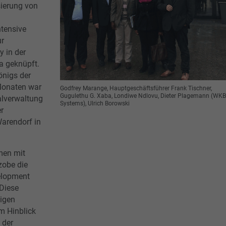
sierung von
tensive
ur
 in der
a geknüpft.
nigs der
Monaten war
Godfrey Marange, Hauptgeschäftsführer Frank Tischner,
Gugulethu G. Xaba, Londiwe Ndlovu, Dieter Plagemann (WKB
lverwaltung
Systems), Ulrich Borowski
r
Warendorf in
men mit
zobe die
elopment
 Diese
tigen
m Hinblick
 der