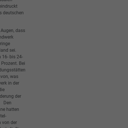
eindruckt
es deutschen
r Augen, dass
andwerk
eringe
land sei.
 16- bis 24-
 Prozent. Bei
dungsstätten
avon, was
rk in der
die
rderung der
t. Den
ane hatten
tel-
 von der