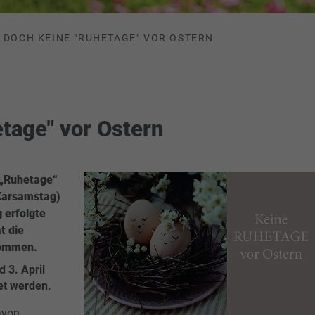
DOCH KEINE "RUHETAGE" VOR OSTERN
tage" vor Ostern
 „Ruhetage“
Karsamstag)
g erfolgte
t die
nommen.
 3. April
et werden.
avon