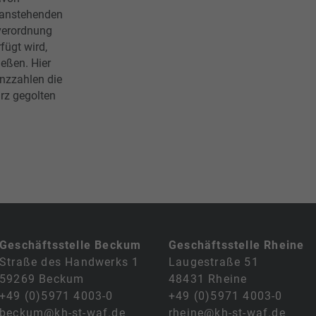
 anstehenden
verordnung
ügt wird,
ießen. Hier
nzzahlen die
rz gegolten
Geschäftsstelle Beckum
Geschäftsstelle Rheine
Straße des Handwerks 1
Laugestraße 51
59269 Beckum
48431 Rheine
+49 (0)5971 4003-0
+49 (0)5971 4003-0
beckum@kh-st-waf.de
rheine@kh-st-waf.de